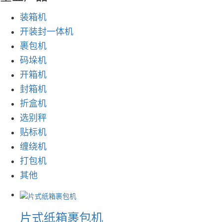
装箱机
开装封一体机
裹包机
码垛机
开箱机
封箱机
折盒机
选别秤
贴标机
缠绕机
打包机
其他
片式纸箱裹包机